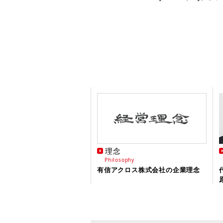
ピオンを獲得しました。
2024年10月17日
FC交流スペース
【海人ぬ宝】～ミネラルウォーターは
に～加盟店様商材紹介
2024年10月17日
FC交流スペース
コミックバスター浦和店の元スタッフ
マガジンへの連載が決まりました。
2024年10月17日
FC交流スペース
ウィズ・ユー岩槻上野の代表の長瀬様
「FORMULA DRIFT JAPAN（FD
理念
した。
Philosophy
有信アクロス株式会社の企業理念