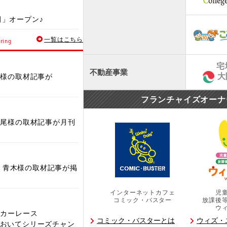
/houkago-day-
田」オープン♪
一覧はこちら
ring
グラム®アプリ」をリ
港北高田」オープン♪
宅
不動産事業
大
内様の取材記事が
川越」オープン♪
フランチャイズオーナ
野尾様の取材記事が月刊
南甲子園」オープン♪
ruka」オープン♪
メ 青木様の取材記事が掲
インターネットカフェ
児
近江」オープン♪
コミック・バスター
放課後
ウ
がカーレース
コミック・バスターとは
ウィズ・
J）」においてシリーズチャン