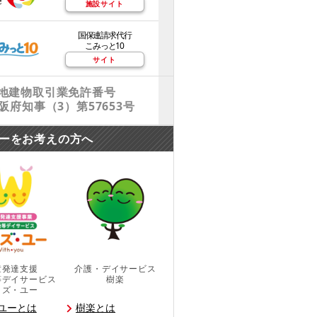
施設サイト
国保連請求代行
こみっと10
サイト
地建物取引業免許番号
阪府知事（3）第57653号
ーをお考えの方へ
童発達支援
介護・デイサービス
等デイサービス
樹楽
ィズ・ユー
ユーとは
樹楽とは