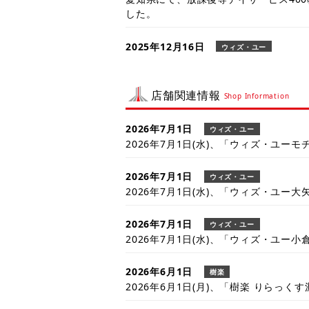
した。
2025年12月16日
ウィズ・ユー
お詫びとご報告
店舗関連情報
2025年10月30日
ウィズ・ユー
Shop Information
東京都にて、放課後等デイサービス35
した。
2026年7月1日
ウィズ・ユー
2026年7月1日(水)、「ウィズ・ユーモ
2025年2月20日
ウィズ・ユー
ウィズ・ユーがリハビリDXツール「デ
2026年7月1日
ウィズ・ユー
たしました。
2026年7月1日(水)、「ウィズ・ユー大
2024年11月20日
ウィズ・ユー
2026年7月1日
ウィズ・ユー
高齢者住宅新聞（2024年11月20日発
2026年7月1日(水)、「ウィズ・ユー小
JOB ウィズ・ユー」をご紹介いただき
2026年6月1日
樹楽
2024年11月11日
ウィズ・ユー
2026年6月1日(月)、「樹楽 りらっく
児発・放デイに特化した人材紹介及び