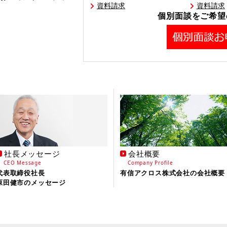
資料請求
資料請求
個別面談をご希望
買うから「つくる次代」
のおりお無先生がヤング
がカーレース
J）」において初優勝を飾りま
社長メッセージ
会社概要
CEO Message
Company Profile
代表取締役社長
有信アクロス株式会社の会社概要
原田健市のメッセージ