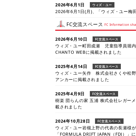
後デイJOB ウィズ・ユー」（URL：https:/
2026年6月1日
ウィズ・ユー
job.jp）の運営を開始いたしました。
2026年6月1日(月)、「ウィズ・ユー梅
2024年8月9日
ウィズ・ユー
FC交流スペース
FC Information sha
2026年6月1日
ウィズ・ユー
療育支援アプリ「ブレインバランスプロ
2026年6月1日(月)、「ウィズ・ユー
リースいたしました。
2026年6月10日
FC交流スペース
ウィズ・ユー町田成瀬 児童指導員堀
2026年6月1日
ウィズ・ユー
CHANTO WEBに掲載されました
2026年6月1日(月)、「ウィズ・ユー本
2025年4月14日
FC交流スペース
2026年5月1日
ウィズ・ユー
ウィズ・ユー矢作 株式会社さくや松
2026年5月1日(金)、「ウィズ・ユー
アンカーに掲載されました
2026年5月1日
ウィズ・ユー
2025年4月9日
FC交流スペース
2026年5月1日(金)、「ウィズ・ユーha
樹楽 団らんの家 五浦 株式会社レガー
載されました
2026年5月1日
ウィズ・ユー
2026年5月1日(金)、「ウィズ・ユー東
2024年10月28日
FC交流スペース
ウィズ・ユー岩槻上野の代表の長瀬様
「FORMULA DRIFT JAPAN（FD