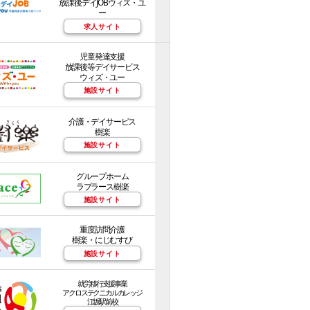
放課後デイJOBウィズ・ユ
ー
求人サイト
児童発達支援
放課後等デイサービス
ウィズ・ユー
施設サイト
介護・デイサービス
樹楽
施設サイト
グループホーム
ラプラース樹楽
施設サイト
重度訪問介護
樹楽・にじむすび
施設サイト
就労移行支援事業
アクロステクニカルカレッジ
江坂駅前校