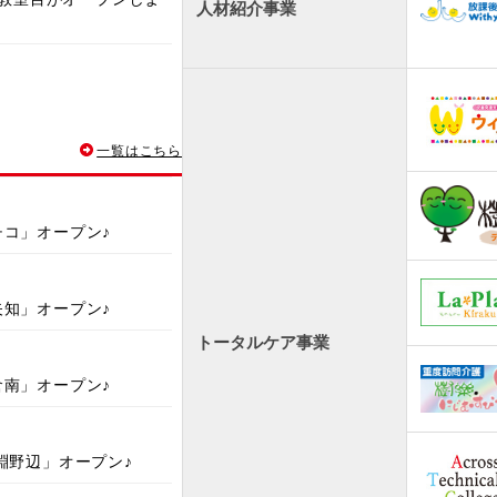
人材紹介事業
一覧はこちら
0教室目がオープンしま
チコ」オープン♪
ジリハ」の導入を開始い
矢知」オープン♪
トータルケア事業
行）にて、「放課後デイ
倉南」オープン♪
ました。
す淵野辺」オープン♪
求人検索サービス「放課