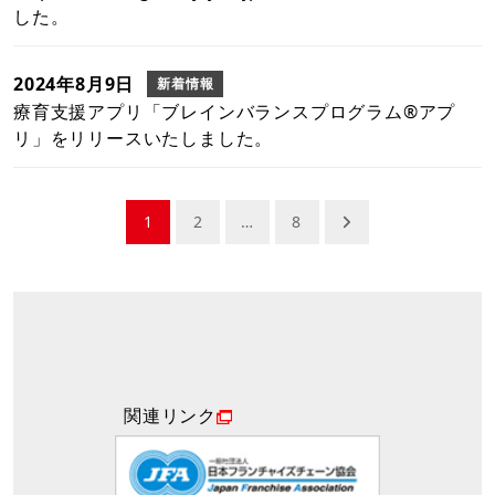
した。
2024年8月9日
新着情報
療育支援アプリ「ブレインバランスプログラム®アプ
リ」をリリースいたしました。
投
1
2
…
8
稿
ナ
ビ
ゲ
ー
シ
関連リンク
ョ
ン